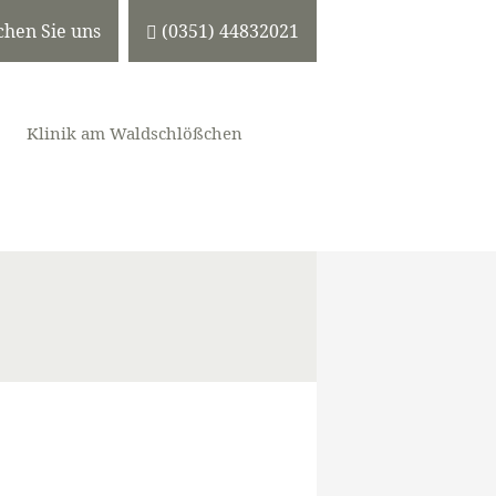
n
chen Sie uns
(0351) 44832021
Klinik am Waldschlößchen